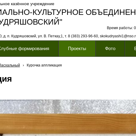
ьное казённое учреждение
ИАЛЬНО-КУЛЬТУРНОЕ ОБЪЕДИНЕ
КУДРЯШОВСКИЙ"
Время работы: 08
 д. п. Кудряшовский, ул. В. Петкау,1, т. 8 (383) 293-96-60, skokudryashi1@nso.
Клубные формирования
Проекты
Фото
Пасхальный
›
Курочка аппликация
ция