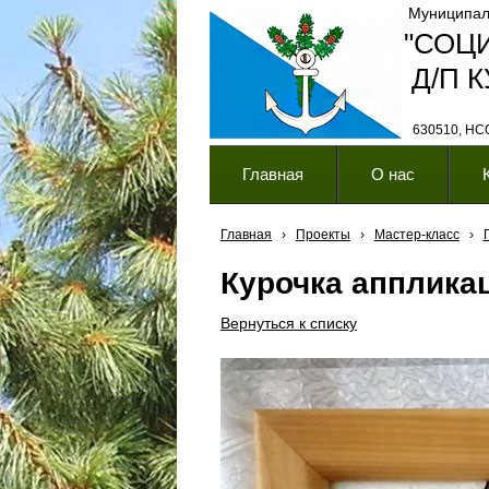
Муниципал
"СОЦ
Д/П 
630510, НСО,
Главная
О нас
Главная
›
Проекты
›
Мастер-класс
›
Курочка апплика
Вернуться к списку