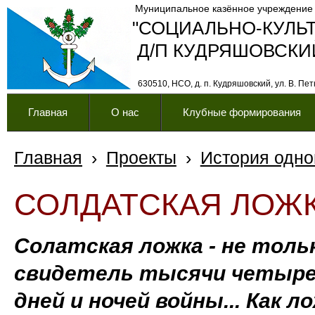
Муниципальное казённое учреждение
"СОЦИАЛЬНО-КУЛЬ
Д/П КУДРЯШОВСКИ
630510, НСО, д. п. Кудряшовский, ул. В. Петк
Главная
О нас
Клубные формирования
Главная
›
Проекты
›
История одно
СОЛДАТСКАЯ ЛОЖ
Солатская ложка - не тольк
свидетель тысячи четыре
дней и ночей войны... Как 