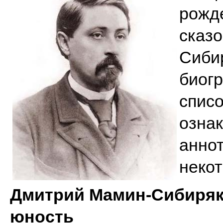
рожд
сказо
Сиби
биогр
списо
озна
анно
некот
Дмитрий Мамин-Сибиряк.
юность