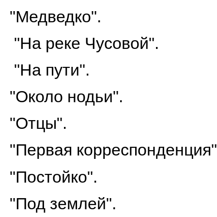
"Медведко".
"На реке Чусовой".
"На пути".
"Около нодьи".
"Отцы".
"Первая корреспонденция"
"Постойко".
"Под землей".