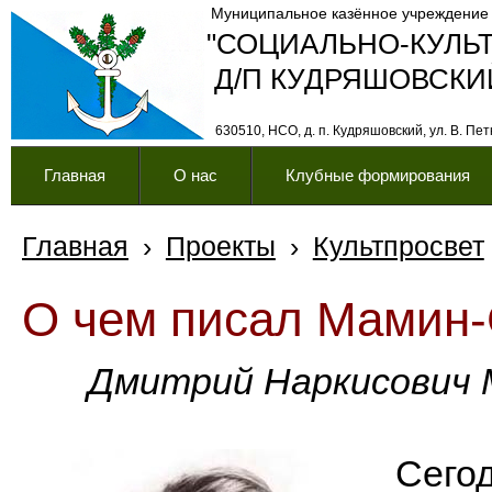
Муниципальное казённое учреждение
"СОЦИАЛЬНО-КУЛЬ
Д/П КУДРЯШОВСКИ
630510, НСО, д. п. Кудряшовский, ул. В. Петк
Главная
О нас
Клубные формирования
Главная
›
Проекты
›
Культпросвет
О чем писал Мамин
Дмитрий Наркисович М
Сегод