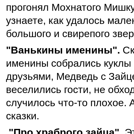
прогонял Мохнатого Мишку 
узнаете, как удалось мал
большого и свирепого звер
"Ванькины именины".
Ск
именины собрались куклы 
друзьями, Медведь с Зайц
веселились гости, не обход
случилось что-то плохое. 
сказки.
"Про храброго зайца".
Эт