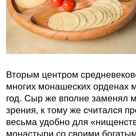
Вторым центром средневеков
многих монашеских орденах м
год. Сыр же вполне заменял м
зрения, к тому же считался п
весьма удобно для «нищенст
монастыри со своими богаты