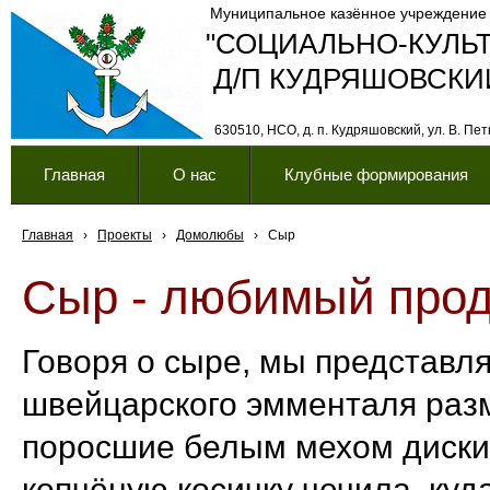
Муниципальное казённое учреждение
"СОЦИАЛЬНО-КУЛЬ
Д/П КУДРЯШОВСКИ
630510, НСО, д. п. Кудряшовский, ул. В. Петк
Главная
О нас
Клубные формирования
Главная
›
Проекты
›
Домолюбы
›
Сыр
Сыр - любимый прод
Говоря о сыре, мы представля
швейцарского эмменталя разм
поросшие белым мехом диски б
копчёную косичку чечила, куда