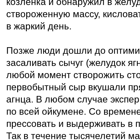
козлёнка и обнаружил в желуд
створоженную массу, кислова
в жаркий день.
Позже люди дошли до оптими
засаливать сычуг (желудок яг
любой момент створожить сто
первобытный сыр вкушали пря
агнца. В любом случае экспер
по всей ойкумене. Со времен
прессовать и выдерживать в 
Так в течение тысячелетий м