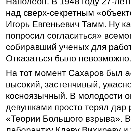
Наполеон. В 1948 году 27-лет
над сверх-секретным «объект
Игорь Евгеньевич Тамм. Ну к
попросил согласиться» всемо
собиравший ученых для работ
Отказаться было невозможно
На тот момент Сахаров был 
высокий, застенчивый, ужасно
косноязычный. В молодости он
девушками просто терял дар 
«Теории Большого взрыва». В
лаборантку Клаву Вихиреву и 