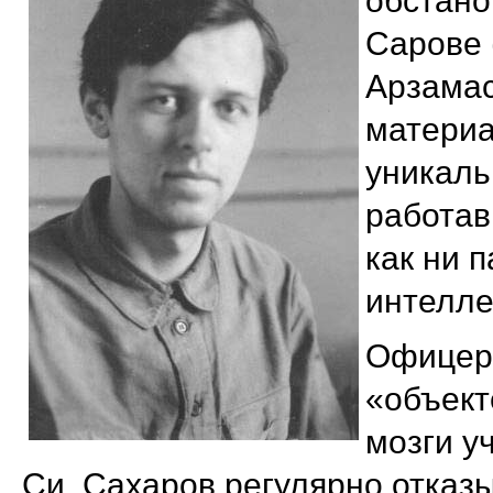
обстано
Сарове 
Арзамас
материа
уникаль
работав
как ни 
интелле
Офицеры
«объект
мозги у
Си. Сахаров регулярно отказы