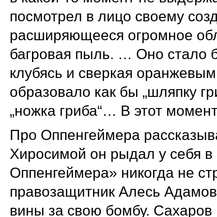
посмотрел в лицо своему соз
расширяющееся огромное обл
багровая пыль. … Оно стало б
клубясь и сверкая оранжевым
образовало как бы „шляпку гр
„ножка гриба“… В этот момен
Про Оппенгеймера рассказыва
Хиросимой он рыдал у себя в
Оппенгеймера» никогда не ст
правозащитник Алесь Адамович
вины за свою бомбу. Сахаров