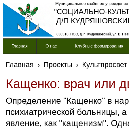
Муниципальное казённое учреждение
"СОЦИАЛЬНО-КУЛЬ
Д/П КУДРЯШОВСКИ
630510, НСО, д. п. Кудряшовский, ул. В. Петк
Главная
О нас
Клубные формирования
Главная
›
Проекты
›
Культпросвет
Кащенко: врач или д
Определение "Кащенко" в на
психиатрической больницы, а
явление, как "кащенизм". Одн