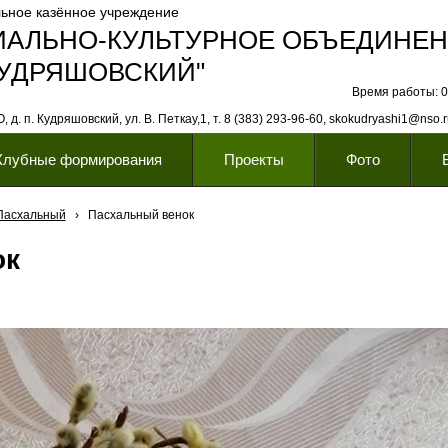
ьное казённое учреждение
ИАЛЬНО-КУЛЬТУРНОЕ ОБЪЕДИНЕ
КУДРЯШОВСКИЙ"
Время работы: 08
 д. п. Кудряшовский, ул. В. Петкау,1, т. 8 (383) 293-96-60, skokudryashi1@nso.
Клубные формирования
Проекты
Фото
Пасхальный
›
Пасхальный венок
ок