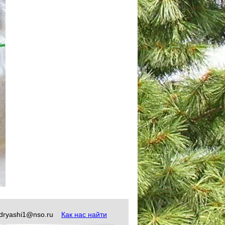
okudryashi1@nso.ru
Как нас найти