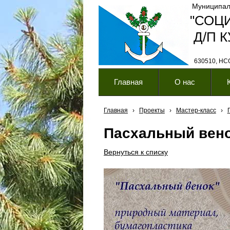
Муниципал
"СОЦ
Д/П 
630510, НСО,
Главная
О нас
Главная
›
Проекты
›
Мастер-класс
›
Пасхальный вен
Вернуться к списку