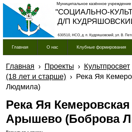
Муниципальное казённое учреждение
"СОЦИАЛЬНО-КУЛЬ
Д/П КУДРЯШОВСКИ
630510, НСО, д. п. Кудряшовский, ул. В. Петк
Главная
О нас
Клубные формирования
Главная
›
Проекты
›
Культпросвет
(18 лет и старше)
›
Река Яя Кемеро
Людмила)
Река Яя Кемеровская
Арышево (Боброва 