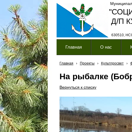
Муниципал
"СОЦ
Д/П 
630510, НСО,
Главная
О нас
Главная
›
Проекты
›
Культпросвет
›
На рыбалке (Боб
Вернуться к списку