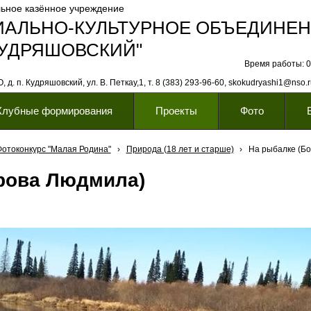
ьное казённое учреждение
ИАЛЬНО-КУЛЬТУРНОЕ ОБЪЕДИНЕ
КУДРЯШОВСКИЙ"
Время работы: 08
 д. п. Кудряшовский, ул. В. Петкау,1, т. 8 (383) 293-96-60, skokudryashi1@nso.
Клубные формирования
Проекты
Фото
Фотоконкурс "Малая Родина"
›
Природа (18 лет и старше)
›
На рыбалке (Б
рова Людмила)