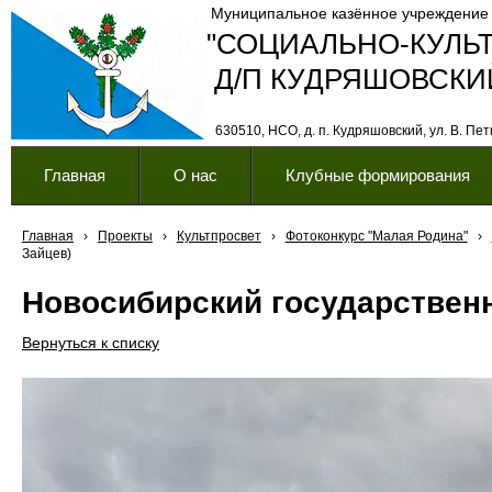
Муниципальное казённое учреждение
"СОЦИАЛЬНО-КУЛЬ
Д/П КУДРЯШОВСКИ
630510, НСО, д. п. Кудряшовский, ул. В. Петк
Главная
О нас
Клубные формирования
Главная
›
Проекты
›
Культпросвет
›
Фотоконкурс "Малая Родина"
›
Зайцев)
Новосибирский государственн
Вернуться к списку