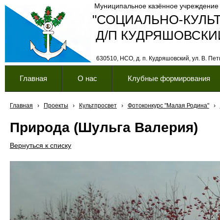
Муниципальное казённое учреждение
"СОЦИАЛЬНО-КУЛЬ
Д/П КУДРЯШОВСКИ
630510, НСО, д. п. Кудряшовский, ул. В. Петк
Главная
О нас
Клубные формирования
Главная
›
Проекты
›
Культпросвет
›
Фотоконкурс "Малая Родина"
›
Природа (Шульга Валерия)
Вернуться к списку