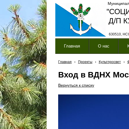
Муниципал
"СОЦ
Д/П 
630510, НСО,
Главная
О нас
Главная
›
Проекты
›
Культпросвет
›
Вход в ВДНХ Мос
Вернуться к списку