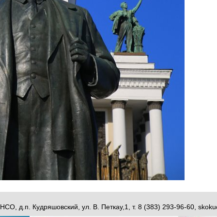
НСО, д.п. Кудряшовский, ул. В. Петкау,1, т. 8 (383) 293-96-60, sk