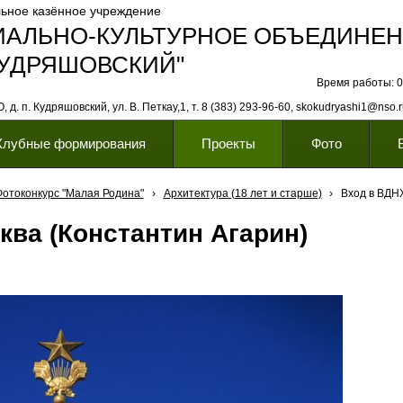
ьное казённое учреждение
ИАЛЬНО-КУЛЬТУРНОЕ ОБЪЕДИНЕ
КУДРЯШОВСКИЙ"
Время работы: 08
 д. п. Кудряшовский, ул. В. Петкау,1, т. 8 (383) 293-96-60, skokudryashi1@nso.
Клубные формирования
Проекты
Фото
Фотоконкурс "Малая Родина"
›
Архитектура (18 лет и старше)
›
Вход в ВДН
ква (Константин Агарин)