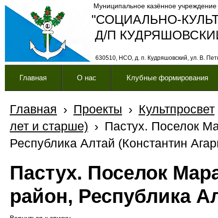
Муниципальное казённое учреждение
"СОЦИАЛЬНО-КУЛЬ
Д/П КУДРЯШОВСКИ
630510, НСО, д. п. Кудряшовский, ул. В. Петк
Главная
О нас
Клубные формирования
Главная
›
Проекты
›
Культпросвет
лет и старше)
›
Пастух. Поселок Ма
Республика Алтай (Константин Агар
Пастух. Поселок Мар
район, Республика А