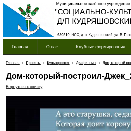
Муниципальное казённое учреждение
"СОЦИАЛЬНО-КУЛЬ
Д/П КУДРЯШОВСКИ
630510, НСО, д. п. Кудряшовский, ул. В. Петк
Главная
О нас
Клубные формирования
Главная
›
Проекты
›
Культпросвет
›
Диафильмы
›
Дом, который по
Дом-который-построил-Джек_
Вернуться к списку