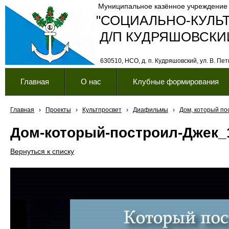
Муниципальное казённое учреждение
"СОЦИАЛЬНО-КУЛЬ
Д/П КУДРЯШОВСКИ
630510, НСО, д. п. Кудряшовский, ул. В. Петк
Главная
О нас
Клубные формирования
Главная
›
Проекты
›
Культпросвет
›
Диафильмы
›
Дом, который по
Дом-который-построил-Джек_
Вернуться к списку