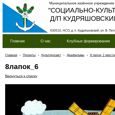
Муниципальное казённое учреждение
"СОЦИАЛЬНО-КУЛЬ
Д/П КУДРЯШОВСКИ
630510, НСО, д. п. Кудряшовский, ул. В. Петк
Главная
О нас
Клубные формирования
Главная
›
Проекты
›
Культпросвет
›
Диафильмы
›
8 лапок, 2 хвоста
8лапок_6
Вернуться к списку