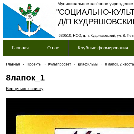
Муниципальное казённое учреждение
"СОЦИАЛЬНО-КУЛЬ
Д/П КУДРЯШОВСКИ
630510, НСО, д. п. Кудряшовский, ул. В. Петк
Главная
О нас
Клубные формирования
Главная
›
Проекты
›
Культпросвет
›
Диафильмы
›
8 лапок, 2 хвоста
8лапок_1
Вернуться к списку