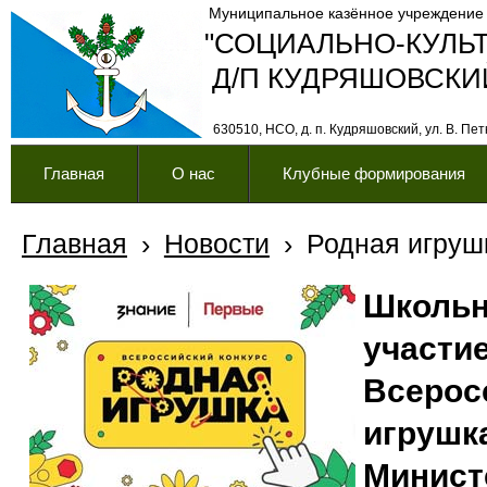
Муниципальное казённое учреждение
"СОЦИАЛЬНО-КУЛЬ
Д/П КУДРЯШОВСКИ
630510, НСО, д. п. Кудряшовский, ул. В. Петк
Главная
О нас
Клубные формирования
Главная
›
Новости
›
Родная игруш
Школьн
участие
Всерос
игрушк
Минист