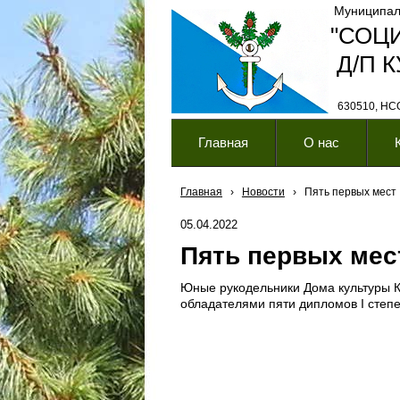
Муниципал
"СОЦ
Д/П 
630510, НСО,
Главная
О нас
Главная
›
Новости
›
Пять первых мест
05.04.2022
Пять первых мес
Юные рукодельники Дома культуры К
обладателями пяти дипломов I степ