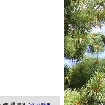
okudryashi1@nso.ru
Как нас найти