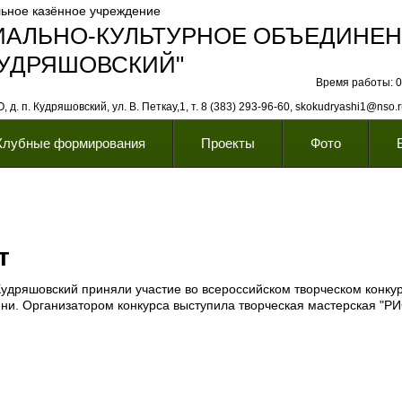
ьное казённое учреждение
ИАЛЬНО-КУЛЬТУРНОЕ ОБЪЕДИНЕ
КУДРЯШОВСКИЙ"
Время работы: 08
 д. п. Кудряшовский, ул. В. Петкау,1, т. 8 (383) 293-96-60, skokudryashi1@nso.
Клубные формирования
Проекты
Фото
т
удряшовский приняли участие во всероссийском творческом конкур
ени. Организатором конкурса выступила творческая мастерская "