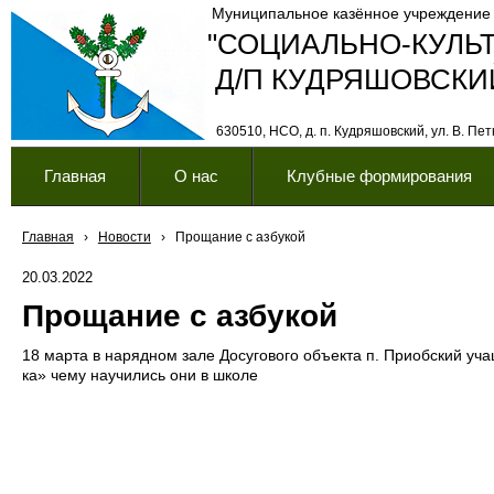
Муниципальное казённое учреждение
"СОЦИАЛЬНО-КУЛЬ
Д/П КУДРЯШОВСКИ
630510, НСО, д. п. Кудряшовский, ул. В. Петк
Главная
О нас
Клубные формирования
Главная
›
Новости
›
Прощание с азбукой
20.03.2022
Прощание с азбукой
18 марта в нарядном зале Досугового объекта п. Приобский уч
ка» чему научились они в школе