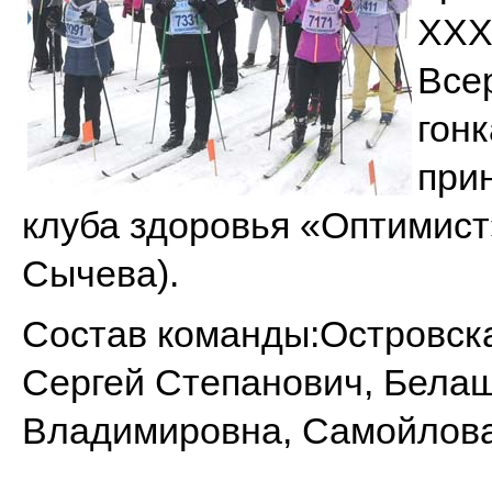
XXX
Все
гон
при
клуба здоровья «Оптимист
Сычева).
Состав команды:
Островск
Сергей Степанович, Бела
Владимировна, Самойлова