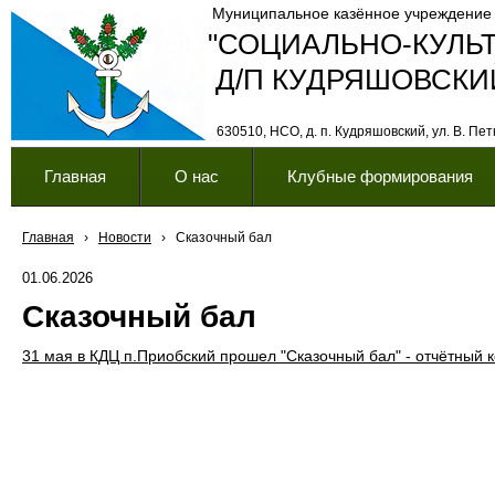
Муниципальное казённое учреждение
"СОЦИАЛЬНО-КУЛЬ
Д/П КУДРЯШОВСКИ
630510, НСО, д. п. Кудряшовский, ул. В. Петк
Главная
О нас
Клубные формирования
Главная
›
Новости
›
Сказочный бал
01.06.2026
Сказочный бал
31 мая в КДЦ п.Приобский прошел "Сказочный бал" - отчётный 