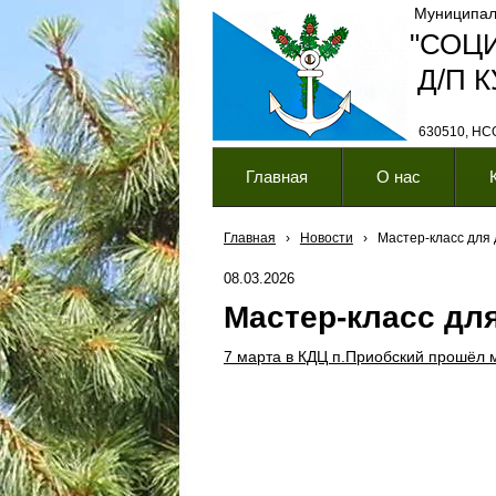
Муниципал
"СОЦ
Д/П 
630510, НСО,
Главная
О нас
Главная
›
Новости
›
Мастер-класс для
08.03.2026
Мастер-класс дл
7 марта в КДЦ п.Приобский прошёл 