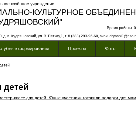
ьное казённое учреждение
ИАЛЬНО-КУЛЬТУРНОЕ ОБЪЕДИНЕ
КУДРЯШОВСКИЙ"
Время работы: 08
 д. п. Кудряшовский, ул. В. Петкау,1, т. 8 (383) 293-96-60, skokudryashi1@nso.
Клубные формирования
Проекты
Фото
 детей
я детей
мастер‑класс для детей. Юные участники готовили подарки для ма