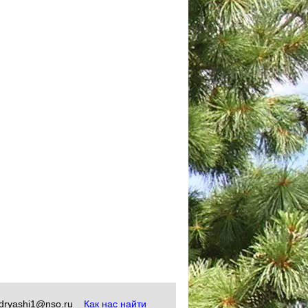
okudryashi1@nso.ru
Как нас найти