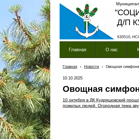
Муниципал
"СОЦ
Д/П 
630510, НСО,
Главная
О нас
Главная
›
Новости
›
Овощная симфон
10.10.2025
Овощная симфо
10 октября в ДК Кудряшовский прош
пожилых людей. Огородная тема звуча