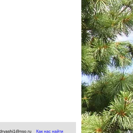
okudryashi1@nso.ru
Как нас найти