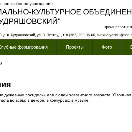
ьное казённое учреждение
ИАЛЬНО-КУЛЬТУРНОЕ ОБЪЕДИНЕ
КУДРЯШОВСКИЙ"
Время работы: 08
 д. п. Кудряшовский, ул. В. Петкау,1, т. 8 (383) 293-96-60, skokudryashi1@nso.
Клубные формирования
Проекты
Фото
ия
ния
ли душевные посиделки для людей элегантного возраста "Овощная
ла во всём: в декоре, в конкурсах, в музыке