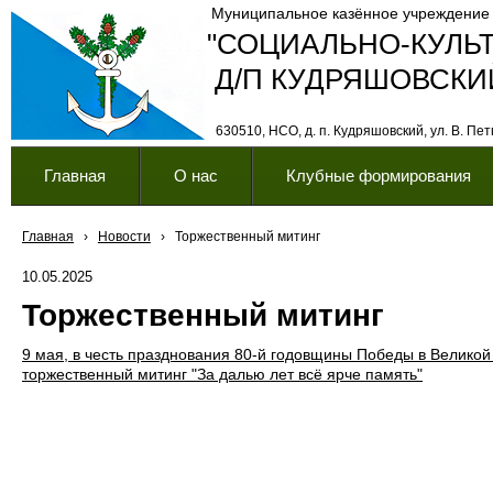
Муниципальное казённое учреждение
"СОЦИАЛЬНО-КУЛЬ
Д/П КУДРЯШОВСКИ
630510, НСО, д. п. Кудряшовский, ул. В. Петк
Главная
О нас
Клубные формирования
Главная
›
Новости
›
Торжественный митинг
10.05.2025
Торжественный митинг
9 мая, в честь празднования 80-й годовщины Победы в Велико
торжественный митинг "За далью лет всё ярче память"