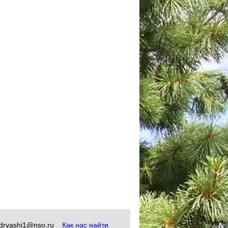
okudryashi1@nso.ru
Как нас найти