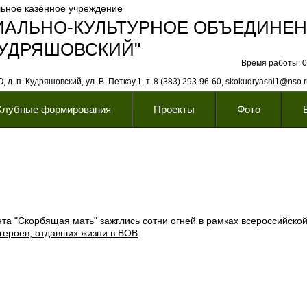
ьное казённое учреждение
ИАЛЬНО-КУЛЬТУРНОЕ ОБЪЕДИНЕ
КУДРЯШОВСКИЙ"
Время работы: 08
 д. п. Кудряшовский, ул. В. Петкау,1, т. 8 (383) 293-96-60, skokudryashi1@nso.
Клубные формирования
Проекты
Фото
нта "Скорбящая мать" зажглись сотни огней в рамках всероссийско
 героев, отдавших жизни в ВОВ