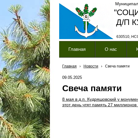
Муниципал
"СОЦ
Д/П 
630510, НСО,
Главная
О нас
Главная
›
Новости
›
Свеча памяти
09.05.2025
Свеча памяти
8 мая в д.п. Кудряшовский у монуме
этот день чтят память 27 миллионов