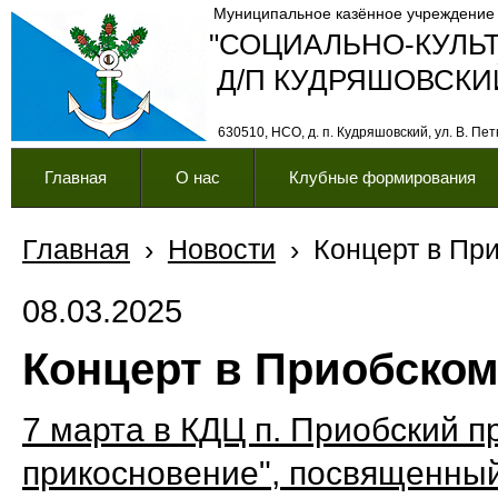
Муниципальное казённое учреждение
"СОЦИАЛЬНО-КУЛЬ
Д/П КУДРЯШОВСКИ
630510, НСО, д. п. Кудряшовский, ул. В. Петк
Главная
О нас
Клубные формирования
Главная
›
Новости
›
Концерт в Пр
08.03.2025
Концерт в Приобско
7 марта в КДЦ п. Приобский 
прикосновение", посвященны