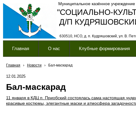
Муниципальное казённое учреждение
"СОЦИАЛЬНО-КУЛЬ
Д/П КУДРЯШОВСКИ
630510, НСО, д. п. Кудряшовский, ул. В. Петк
Главная
О нас
Клубные формирования
Главная
›
Новости
›
Бал-маскарад
12.01.2025
Бал-маскарад
11 января в КДЦ п. Приобский состоялась сама настоящая чудес
красивые костюмы, элегантные маски и атмосфера загадочност