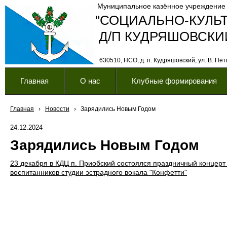
Муниципальное казённое учреждение
"СОЦИАЛЬНО-КУЛЬ
Д/П КУДРЯШОВСКИ
630510, НСО, д. п. Кудряшовский, ул. В. Петк
Главная
О нас
Клубные формирования
Главная
›
Новости
›
Зарядились Новым Годом
24.12.2024
Зарядились Новым Годом
23 декабря в КДЦ п. Приобский состоялся праздничный концерт
воспитанников студии эстрадного вокала "Конфетти"