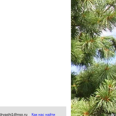
okudryashi1@nso.ru
Как нас найти