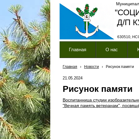
Муниципал
"СОЦ
Д/П 
630510, НСО,
Главная
О нас
Главная
›
Новости
›
Рисунок памяти
21.05.2024
Рисунок памяти
Воспитанница студии изобразительно
"Вечная память ветеранам", посвя