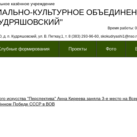
ьное казённое учреждение
ИАЛЬНО-КУЛЬТУРНОЕ ОБЪЕДИНЕ
КУДРЯШОВСКИЙ"
Время работы: 08
 д. п. Кудряшовский, ул. В. Петкау,1, т. 8 (383) 293-96-60, skokudryashi1@nso.
Клубные формирования
Проекты
Фото
го искусства "Перспектива" Анна Киреева заняла 3-е место на Все
щённом Победе СССР в ВОВ