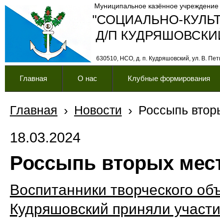
Муниципальное казённое учреждение
"СОЦИАЛЬНО-КУЛЬ
Д/П КУДРЯШОВСКИ
630510, НСО, д. п. Кудряшовский, ул. В. Петк
Главная
О нас
Клубные формирования
Главная
›
Новости
›
Россыпь втор
18.03.2024
Россыпь вторых мес
Воспитанники творческого об
Кудряшовский приняли участ