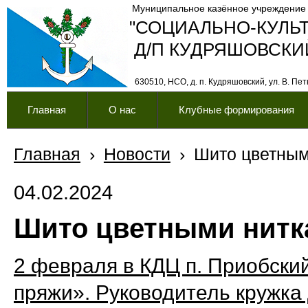
Муниципальное казённое учреждение
"СОЦИАЛЬНО-КУЛЬ
Д/П КУДРЯШОВСКИ
630510, НСО, д. п. Кудряшовский, ул. В. Петк
Главная
О нас
Клубные формирования
Главная
›
Новости
›
Шито цветным
04.02.2024
Шито цветными нитк
2 февраля в КДЦ п. Приобски
пряжи». Руководитель кружка