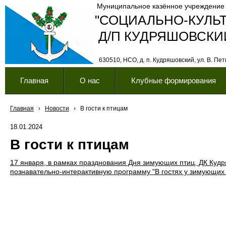
Муниципальное казённое учреждение
"СОЦИАЛЬНО-КУЛЬ
Д/П КУДРЯШОВСКИ
630510, НСО, д. п. Кудряшовский, ул. В. Петк
Главная
О нас
Клубные формирования
Главная
›
Новости
›
В гости к птицам
18.01.2024
В гости к птицам
17 января, в рамках празднования Дня зимующих птиц, ДК Куд
познавательно-интерактивную программу "В гостях у зимующих 