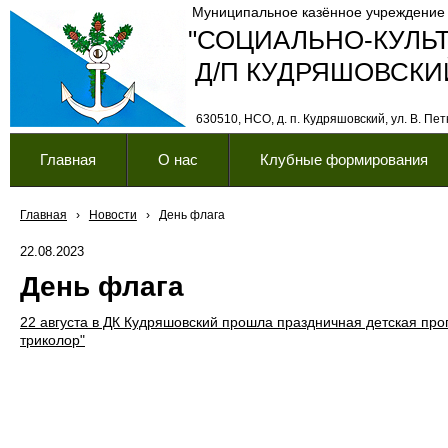
Муниципальное казённое учреждение
"СОЦИАЛЬНО-КУЛЬ
Д/П КУДРЯШОВСКИ
630510, НСО, д. п. Кудряшовский, ул. В. Петк
Главная
О нас
Клубные формирования
Главная
›
Новости
›
День флага
22.08.2023
День флага
22 августа в ДК Кудряшовский прошла праздничная детская пр
триколор"