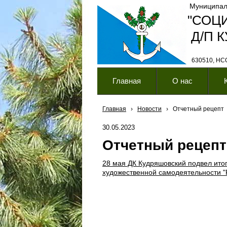
Муниципал
"СОЦ
Д/П 
630510, НСО,
Главная
О нас
Главная
›
Новости
›
Отчетный рецепт
30.05.2023
Отчетный рецепт
28 мая ДК Кудряшовский подвел итог
художественной самодеятельности "