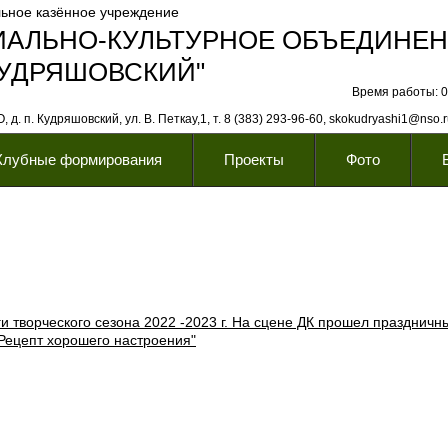
ьное казённое учреждение
ИАЛЬНО-КУЛЬТУРНОЕ ОБЪЕДИНЕ
КУДРЯШОВСКИЙ"
Время работы: 08
 д. п. Кудряшовский, ул. В. Петкау,1, т. 8 (383) 293-96-60, skokudryashi1@nso.
Клубные формирования
Проекты
Фото
и творческого сезона 2022 -2023 г. На сцене ДК прошел праздничн
Рецепт хорошего настроения"