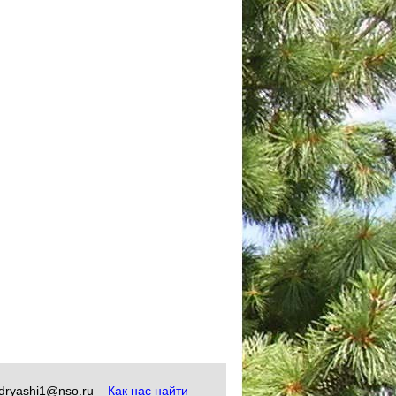
okudryashi1@nso.ru
Как нас найти